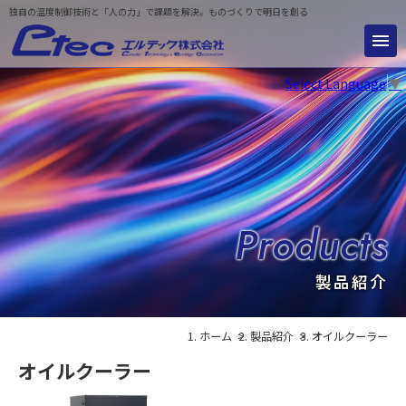
独自の温度制御技術と「人の力」で課題を解決。ものづくりで明日を創る
Select Language
▼
製品紹介
ホーム
製品紹介
オイルクーラー
オイルクーラー