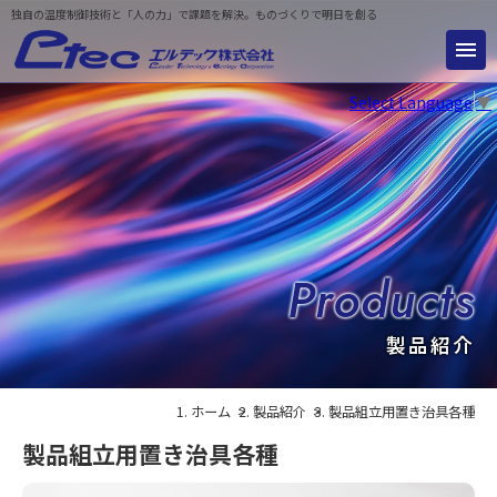
独自の温度制御技術と「人の力」で課題を解決。ものづくりで明日を創る
Select Language
▼
製品紹介
ホーム
製品紹介
製品組立用置き治具各種
製品組立用置き治具各種